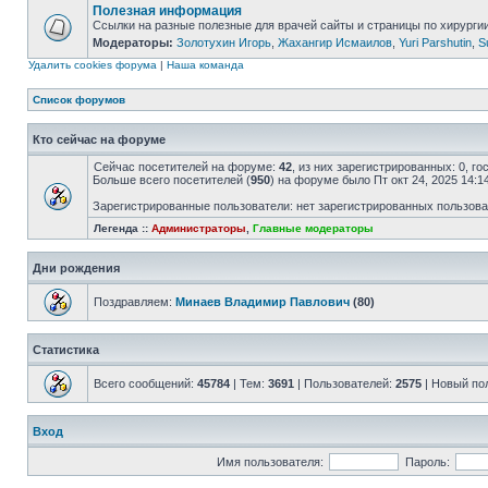
Полезная информация
Ссылки на разные полезные для врачей сайты и страницы по хирурги
Модераторы:
Золотухин Игорь
,
Жахангир Исмаилов
,
Yuri Parshutin
,
S
Удалить cookies форума
|
Наша команда
Список форумов
Кто сейчас на форуме
Сейчас посетителей на форуме:
42
, из них зарегистрированных: 0, г
Больше всего посетителей (
950
) на форуме было Пт окт 24, 2025 14:1
Зарегистрированные пользователи: нет зарегистрированных пользов
Легенда ::
Администраторы
,
Главные модераторы
Дни рождения
Поздравляем:
Минаев Владимир Павлович
(80)
Статистика
Всего сообщений:
45784
| Тем:
3691
| Пользователей:
2575
| Новый по
Вход
Имя пользователя:
Пароль: