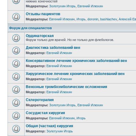
нижних конечностей
Модераторы:
Золотухин Игорь
,
Евгений Илюхин
Отзывы пациентов
Модераторы:
Евгений Илюхин
,
Игорь
,
doronin
,
bashlachev
,
Алексей Е
Форум для специалистов
Ординаторская
Форум только для врачей. Но не только для флебологов.
Диагностика заболеваний вен
Модератор:
Евгений Илюхин
Консервативное лечение хронических заболеваний вен
Модератор:
Евгений Илюхин
Хирургическое лечение хронических заболеваний вен
Модератор:
Евгений Илюхин
Венозные тромбоэмболические осложнения
Модератор:
Евгений Илюхин
Склеротерапия
Модераторы:
Золотухин Игорь
,
Евгений Илюхин
Сосудистая хирургия
Модераторы:
Евгений Илюхин
,
Игорь
Общая (частная) хирургия
Модератор:
Золотухин Игорь