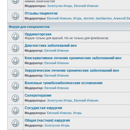
нижних конечностей
Модераторы:
Золотухин Игорь
,
Евгений Илюхин
Отзывы пациентов
Модераторы:
Евгений Илюхин
,
Игорь
,
doronin
,
bashlachev
,
Алексей Е
Форум для специалистов
Ординаторская
Форум только для врачей. Но не только для флебологов.
Диагностика заболеваний вен
Модератор:
Евгений Илюхин
Консервативное лечение хронических заболеваний вен
Модератор:
Евгений Илюхин
Хирургическое лечение хронических заболеваний вен
Модератор:
Евгений Илюхин
Венозные тромбоэмболические осложнения
Модератор:
Евгений Илюхин
Склеротерапия
Модераторы:
Золотухин Игорь
,
Евгений Илюхин
Сосудистая хирургия
Модераторы:
Евгений Илюхин
,
Игорь
Общая (частная) хирургия
Модератор:
Золотухин Игорь