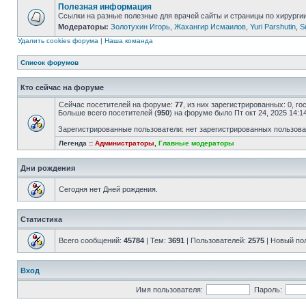
Полезная информация
Ссылки на разные полезные для врачей сайты и страницы по хирурги
Модераторы:
Золотухин Игорь
,
Жахангир Исмаилов
,
Yuri Parshutin
,
S
Удалить cookies форума
|
Наша команда
Список форумов
Кто сейчас на форуме
Сейчас посетителей на форуме:
77
, из них зарегистрированных: 0, г
Больше всего посетителей (
950
) на форуме было Пт окт 24, 2025 14:1
Зарегистрированные пользователи: нет зарегистрированных пользов
Легенда ::
Администраторы
,
Главные модераторы
Дни рождения
Сегодня нет Дней рождения.
Статистика
Всего сообщений:
45784
| Тем:
3691
| Пользователей:
2575
| Новый по
Вход
Имя пользователя:
Пароль: