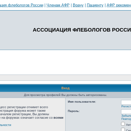
ция флебологов России
|
Членам АФР
|
Врачу
|
Пациенту
|
АФР рекомен
АССОЦИАЦИЯ ФЛЕБОЛОГОВ РОСС
Вход
Для просмотра профилей Вы должны быть авторизованы.
Имя пользователя:
Регис
цесс регистрации отнимет всего
нистрация форума может также
Пароль:
началом регистрации, Вы должны
Забыл
е на форумах означает согласие со
всеми
Повтор
льности
Авт
Скр