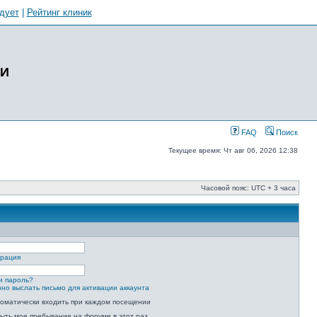
дует
|
Рейтинг клиник
ИИ
FAQ
Поиск
Текущее время: Чт авг 06, 2026 12:38
Часовой пояс: UTC + 3 часа
трация
и пароль?
но выслать письмо для активации аккаунта
оматически входить при каждом посещении
ыть мое пребывание на форуме в этот раз