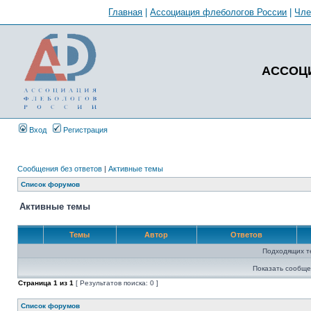
Главная
|
Ассоциация флебологов России
|
Чл
АССОЦ
Вход
Регистрация
Сообщения без ответов
|
Активные темы
Список форумов
Активные темы
Темы
Автор
Ответов
Подходящих т
Показать сообще
Страница
1
из
1
[ Результатов поиска: 0 ]
Список форумов