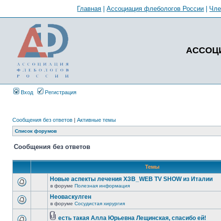
Главная
|
Ассоциация флебологов России
|
Чл
АССОЦ
Вход
Регистрация
Сообщения без ответов
|
Активные темы
Список форумов
Сообщения без ответов
Темы
Новые аспекты лечения ХЗВ_WEB TV SHOW из Италии
в форуме
Полезная информация
Неоваскулген
в форуме
Сосудистая хирургия
есть такая Алла Юрьевна Лещинская, спасибо ей!