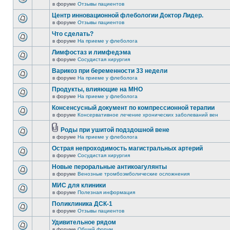
в форуме
Отзывы пациентов
Центр инновационной флебологии Доктор Лидер.
в форуме
Отзывы пациентов
Что сделать?
в форуме
На приеме у флеболога
Лимфостаз и лимфедэма
в форуме
Сосудистая хирургия
Варикоз при беременности 33 недели
в форуме
На приеме у флеболога
Продукты, влияющие на МНО
в форуме
На приеме у флеболога
Консенсусный документ по компрессионной терапии
в форуме
Консервативное лечение хронических заболеваний вен
Роды при ушитой подздошной вене
в форуме
На приеме у флеболога
Острая непроходимость магистральных артерий
в форуме
Сосудистая хирургия
Новые пероральные антикоагулянты
в форуме
Венозные тромбоэмболические осложнения
МИС для клиники
в форуме
Полезная информация
Поликлиника ДСК-1
в форуме
Отзывы пациентов
Удивительное рядом
в форуме
Общий форум