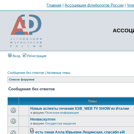
Главная
|
Ассоциация флебологов России
|
Чл
АССОЦ
Вход
Регистрация
Сообщения без ответов
|
Активные темы
Список форумов
Сообщения без ответов
Темы
Новые аспекты лечения ХЗВ_WEB TV SHOW из Италии
в форуме
Полезная информация
Неоваскулген
в форуме
Сосудистая хирургия
есть такая Алла Юрьевна Лещинская, спасибо ей!