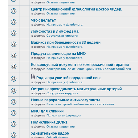
в форуме
Отзывы пациентов
Центр инновационной флебологии Доктор Лидер.
в форуме
Отзывы пациентов
Что сделать?
в форуме
На приеме у флеболога
Лимфостаз и лимфедэма
в форуме
Сосудистая хирургия
Варикоз при беременности 33 недели
в форуме
На приеме у флеболога
Продукты, влияющие на МНО
в форуме
На приеме у флеболога
Консенсусный документ по компрессионной терапии
в форуме
Консервативное лечение хронических заболеваний вен
Роды при ушитой подздошной вене
в форуме
На приеме у флеболога
Острая непроходимость магистральных артерий
в форуме
Сосудистая хирургия
Новые пероральные антикоагулянты
в форуме
Венозные тромбоэмболические осложнения
МИС для клиники
в форуме
Полезная информация
Поликлиника ДСК-1
в форуме
Отзывы пациентов
Удивительное рядом
в форуме
Общий форум