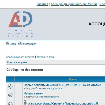
Главная
|
Ассоциация флебологов России
|
Чл
АССОЦ
Вход
Регистрация
Сообщения без ответов
|
Активные темы
Список форумов
Сообщения без ответов
Темы
Новые аспекты лечения ХЗВ_WEB TV SHOW из Италии
в форуме
Полезная информация
Неоваскулген
в форуме
Сосудистая хирургия
есть такая Алла Юрьевна Лещинская, спасибо ей!