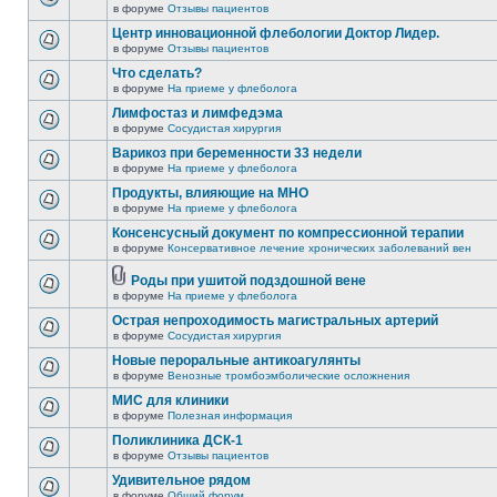
в форуме
Отзывы пациентов
Центр инновационной флебологии Доктор Лидер.
в форуме
Отзывы пациентов
Что сделать?
в форуме
На приеме у флеболога
Лимфостаз и лимфедэма
в форуме
Сосудистая хирургия
Варикоз при беременности 33 недели
в форуме
На приеме у флеболога
Продукты, влияющие на МНО
в форуме
На приеме у флеболога
Консенсусный документ по компрессионной терапии
в форуме
Консервативное лечение хронических заболеваний вен
Роды при ушитой подздошной вене
в форуме
На приеме у флеболога
Острая непроходимость магистральных артерий
в форуме
Сосудистая хирургия
Новые пероральные антикоагулянты
в форуме
Венозные тромбоэмболические осложнения
МИС для клиники
в форуме
Полезная информация
Поликлиника ДСК-1
в форуме
Отзывы пациентов
Удивительное рядом
в форуме
Общий форум