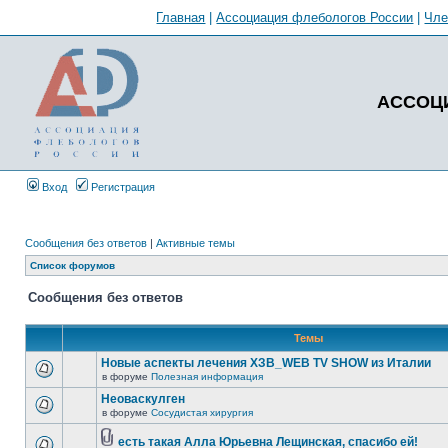
Главная
|
Ассоциация флебологов России
|
Чл
АССОЦ
Вход
Регистрация
Сообщения без ответов
|
Активные темы
Список форумов
Сообщения без ответов
Темы
Новые аспекты лечения ХЗВ_WEB TV SHOW из Италии
в форуме
Полезная информация
Неоваскулген
в форуме
Сосудистая хирургия
есть такая Алла Юрьевна Лещинская, спасибо ей!