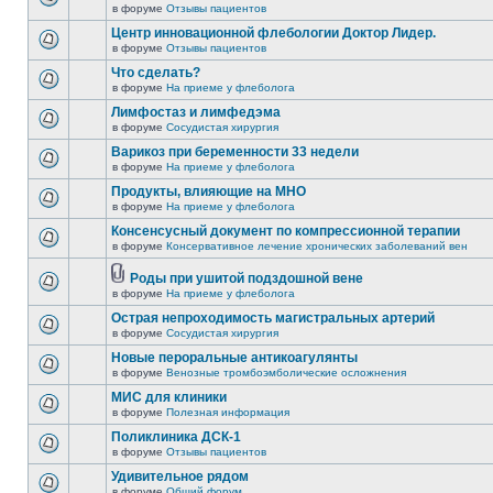
в форуме
Отзывы пациентов
Центр инновационной флебологии Доктор Лидер.
в форуме
Отзывы пациентов
Что сделать?
в форуме
На приеме у флеболога
Лимфостаз и лимфедэма
в форуме
Сосудистая хирургия
Варикоз при беременности 33 недели
в форуме
На приеме у флеболога
Продукты, влияющие на МНО
в форуме
На приеме у флеболога
Консенсусный документ по компрессионной терапии
в форуме
Консервативное лечение хронических заболеваний вен
Роды при ушитой подздошной вене
в форуме
На приеме у флеболога
Острая непроходимость магистральных артерий
в форуме
Сосудистая хирургия
Новые пероральные антикоагулянты
в форуме
Венозные тромбоэмболические осложнения
МИС для клиники
в форуме
Полезная информация
Поликлиника ДСК-1
в форуме
Отзывы пациентов
Удивительное рядом
в форуме
Общий форум