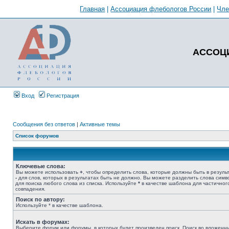
Главная
|
Ассоциация флебологов России
|
Чл
АССОЦ
Вход
Регистрация
Сообщения без ответов
|
Активные темы
Список форумов
Ключевые слова:
Вы можете использовать
+
, чтобы определить слова, которые должны быть в результ
-
для слов, которых в результатах быть не должно. Вы можете разделить слова сим
для поиска любого слова из списка. Используйте
*
в качестве шаблона для частичног
совпадения.
Поиск по автору:
Используйте * в качестве шаблона.
Искать в форумах:
Выберите форум или форумы, в которых будет произведен поиск. Поиск во вложенн