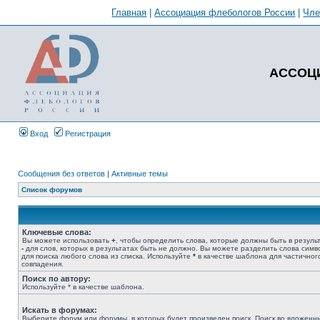
Главная
|
Ассоциация флебологов России
|
Чл
АССОЦ
Вход
Регистрация
Сообщения без ответов
|
Активные темы
Список форумов
Ключевые слова:
Вы можете использовать
+
, чтобы определить слова, которые должны быть в результ
-
для слов, которых в результатах быть не должно. Вы можете разделить слова сим
для поиска любого слова из списка. Используйте
*
в качестве шаблона для частичног
совпадения.
Поиск по автору:
Используйте * в качестве шаблона.
Искать в форумах:
Выберите форум или форумы, в которых будет произведен поиск. Поиск во вложенн