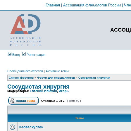
Главная
|
Ассоциация флебологов России
|
Чл
АССОЦ
Вход
Регистрация
Сообщения без ответов
|
Активные темы
Список форумов
»
Форум для специалистов
»
Сосудистая хирургия
Сосудистая хирургия
Модераторы:
Евгений Илюхин
,
Игорь
Страница
1
из
2
[ Тем: 40 ]
Темы
Неоваскулген