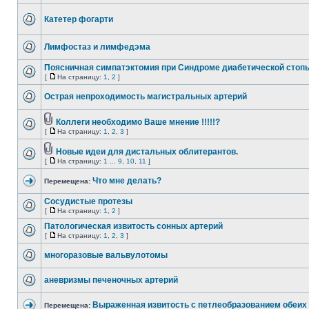
Катетер фогарти
Лимфостаз и лимфедэма
Поясничная симпатэктомия при Синдроме диабетической стоп
[
На страницу:
1
,
2
]
Острая непроходимость магистральных артерий
Коллеги необходимо Ваше мнение !!!!!?
[
На страницу:
1
,
2
,
3
]
Новые идеи для дистальных облитерантов.
[
На страницу:
1
...
9
,
10
,
11
]
Что мне делать?
Перемещена:
Сосудистые протезы
[
На страницу:
1
,
2
]
Патологическая извитость сонных артерий
[
На страницу:
1
,
2
,
3
]
многоразовые вальвулотомы
аневризмы печеночных артерий
Выраженная извитость с петлеобразованием обеих
Перемещена: