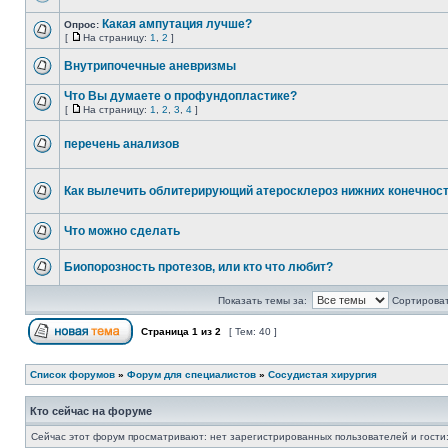
Какая ампутация лучше?
Опрос:
[
На страницу:
1
,
2
]
Внутрипочечные аневризмы
Что Вы думаете о профундопластике?
[
На страницу:
1
,
2
,
3
,
4
]
перечень анализов
Как вылечить облитерирующий атеросклероз нижних конечнос
Что можно сделать
Биопорозность протезов, или кто что любит?
Показать темы за:
Сортироват
Страница
1
из
2
[ Тем: 40 ]
Список форумов
»
Форум для специалистов
»
Сосудистая хирургия
Кто сейчас на форуме
Сейчас этот форум просматривают: нет зарегистрированных пользователей и гости: