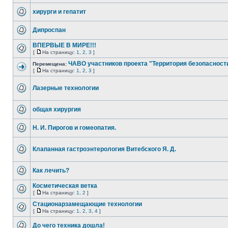
хирурги и гепатит
Дипроспан
ВПЕРВЫЕ В МИРЕ!!!
[
На страницу:
1
,
2
,
3
]
ЧАВО участников проекта "Территория безопасност
Перемещена:
[
На страницу:
1
,
2
,
3
]
Лазерные технологии
общая хирургия
Н. И. Пирогов и гомеопатия.
Клапанная гастроэнтерология Витебского Я. Д.
Как лечить?
Косметическая ветка
[
На страницу:
1
,
2
]
Стационарзамещающие технологии
[
На страницу:
1
,
2
,
3
,
4
]
До чего техника дошла!