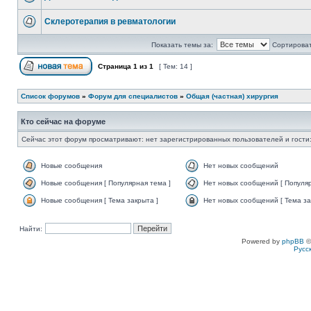
Склеротерапия в ревматологии
Показать темы за:
Сортироват
Страница
1
из
1
[ Тем: 14 ]
Список форумов
»
Форум для специалистов
»
Общая (частная) хирургия
Кто сейчас на форуме
Сейчас этот форум просматривают: нет зарегистрированных пользователей и гости:
Новые сообщения
Нет новых сообщений
Новые сообщения [ Популярная тема ]
Нет новых сообщений [ Популяр
Новые сообщения [ Тема закрыта ]
Нет новых сообщений [ Тема за
Найти:
Powered by
phpBB
©
Русс