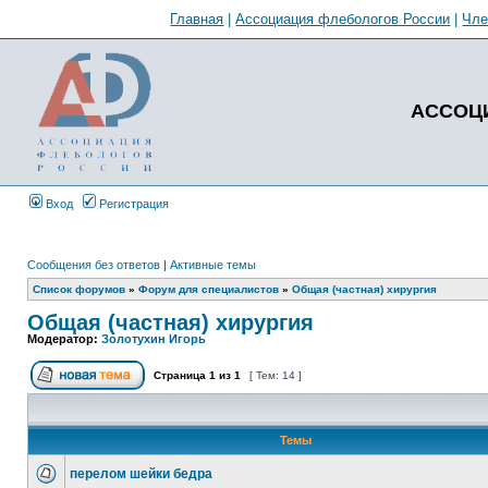
Главная
|
Ассоциация флебологов России
|
Чл
АССОЦ
Вход
Регистрация
Сообщения без ответов
|
Активные темы
Список форумов
»
Форум для специалистов
»
Общая (частная) хирургия
Общая (частная) хирургия
Модератор:
Золотухин Игорь
Страница
1
из
1
[ Тем: 14 ]
Темы
перелом шейки бедра