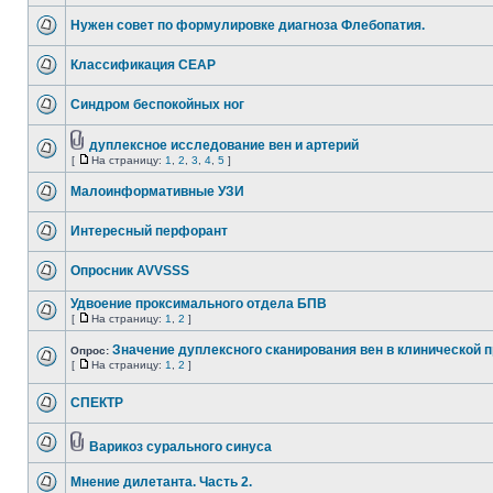
Нужен совет по формулировке диагноза Флебопатия.
Классификация CEAP
Синдром беспокойных ног
дуплексное исследование вен и артерий
[
На страницу:
1
,
2
,
3
,
4
,
5
]
Малоинформативные УЗИ
Интересный перфорант
Опросник AVVSSS
Удвоение проксимального отдела БПВ
[
На страницу:
1
,
2
]
Значение дуплексного сканирования вен в клинической п
Опрос:
[
На страницу:
1
,
2
]
СПЕКТР
Варикоз сурального синуса
Мнение дилетанта. Часть 2.