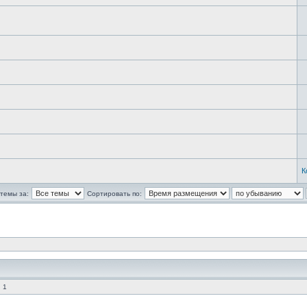
К
темы за:
Сортировать по:
 1