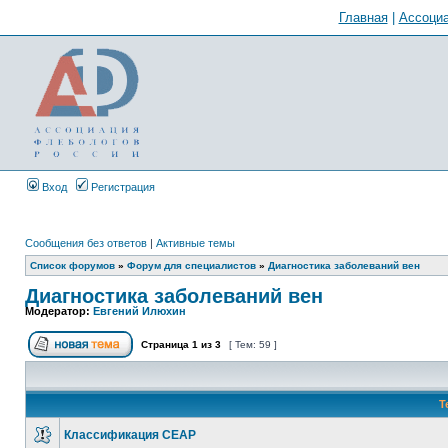
Главная
|
Ассоциа
Вход
Регистрация
Сообщения без ответов
|
Активные темы
Список форумов
»
Форум для специалистов
»
Диагностика заболеваний вен
Диагностика заболеваний вен
Модератор:
Евгений Илюхин
Страница
1
из
3
[ Тем: 59 ]
Т
Классификация CEAP