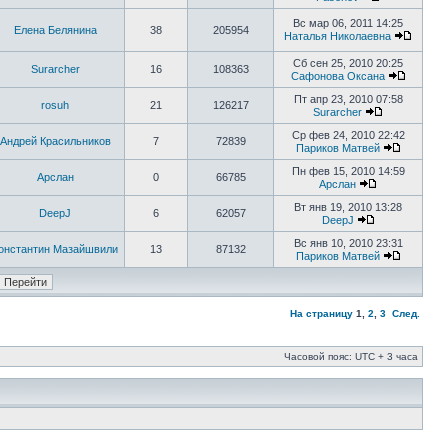
Вс мар 06, 2011 14:25
Елена Белянина
38
205954
Наталья Николаевна
Сб сен 25, 2010 20:25
Surarcher
16
108363
Сафонова Оксана
Пт апр 23, 2010 07:58
rosuh
21
126217
Surarcher
Ср фев 24, 2010 22:42
Андрей Красильников
7
72839
Париков Матвей
Пн фев 15, 2010 14:59
Арслан
0
66785
Арслан
Вт янв 19, 2010 13:28
DeepJ
6
62057
DeepJ
Вс янв 10, 2010 23:31
онстантин Мазайшвили
13
87132
Париков Матвей
На страницу
1
,
2
,
3
След.
Часовой пояс: UTC + 3 часа