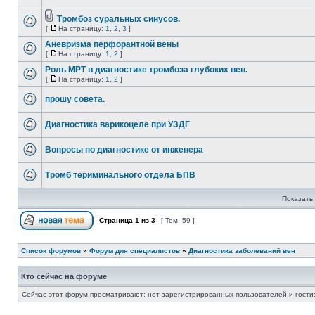
Тромбоз суральных синусов.
[
На страницу:
1
,
2
,
3
]
Аневризма перфорантной вены
[
На страницу:
1
,
2
]
Роль МРТ в диагностике тромбоза глубоких вен.
[
На страницу:
1
,
2
]
прошу совета.
Диагностика варикоцеле при УЗДГ
Вопросы по диагностике от инженера
Тромб териминального отдела БПВ
Показать 
Страница
1
из
3
[ Тем: 59 ]
Список форумов
»
Форум для специалистов
»
Диагностика заболеваний вен
Кто сейчас на форуме
Сейчас этот форум просматривают: нет зарегистрированных пользователей и гости: