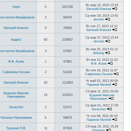
Вс мар 15, 2015 13:16
Keph
5
201709
Евгений Илюхин
Ср июн 18, 2014 13:42
онстантин Мазайшвили
3
55075
doronin
Вт сен 17, 2013 12:12
Евгений Илюхин
9
76830
Евгений Илюхин
Ср мар 27, 2013 13:44
вадик1
65
233657
doronin
Вс янв 20, 2013 01:12
онстантин Мазайшвили
3
57697
flebolog
Вт янв 15, 2013 11:23
Ф.Ф. Агаев
1
47881
Ф.Ф. Агаев
Вс ноя 18, 2012 11:07
Сафонова Оксана
2
51402
Сафонова Оксана
Чт май 03, 2012 00:09
Евгений Илюхин
20
121883
Париков Матвей
Сб фев 11, 2012 20:40
Кудыкин Максим
15
102021
Кудыкин Максим
Николаевич
Николаевич
Ср фев 01, 2012 17:35
Surarcher
2
52471
Surarcher
Чт сен 08, 2011 00:16
Наталья Николаевна
5
59676
Париков Матвей
Сб мар 19, 2011 15:29
Трушков П.В.
11
87453
Pasenov