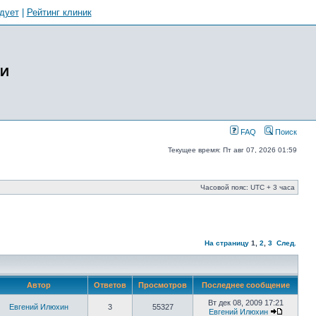
дует
|
Рейтинг клиник
ИИ
FAQ
Поиск
Текущее время: Пт авг 07, 2026 01:59
Часовой пояс: UTC + 3 часа
На страницу
1
,
2
,
3
След.
Автор
Ответов
Просмотров
Последнее сообщение
Вт дек 08, 2009 17:21
Евгений Илюхин
3
55327
Евгений Илюхин