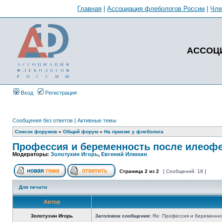
Главная
|
Ассоциация флебологов России
|
Чл
АССОЦ
Вход
Регистрация
Сообщения без ответов
|
Активные темы
Список форумов
»
Общий форум
»
На приеме у флеболога
Профессия и беременность после илеоф
Модераторы:
Золотухин Игорь
,
Евгений Илюхин
Страница
2
из
2
[ Сообщений: 18 ]
Для печати
Автор
Золотухин Игорь
Заголовок сообщения:
Re: Профессия и беременно