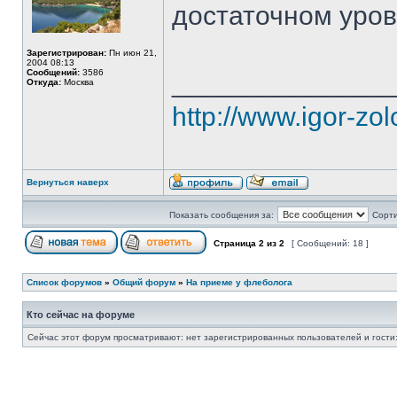
достаточном уров
Зарегистрирован:
Пн июн 21,
2004 08:13
Сообщений:
3586
______________
Откуда:
Москва
http://www.igor-zo
Вернуться наверх
Показать сообщения за:
Сорти
Страница
2
из
2
[ Сообщений: 18 ]
Список форумов
»
Общий форум
»
На приеме у флеболога
Кто сейчас на форуме
Сейчас этот форум просматривают: нет зарегистрированных пользователей и гости: