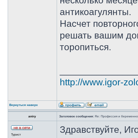
несколько месяце
антикоагулянты.
Насчет повторног
решать вашим док
торопиться.
______________
http://www.igor-zo
Вернуться наверх
aniry
Заголовок сообщения:
Re: Профессия и беременно
Здравствуйте, Иг
Турист