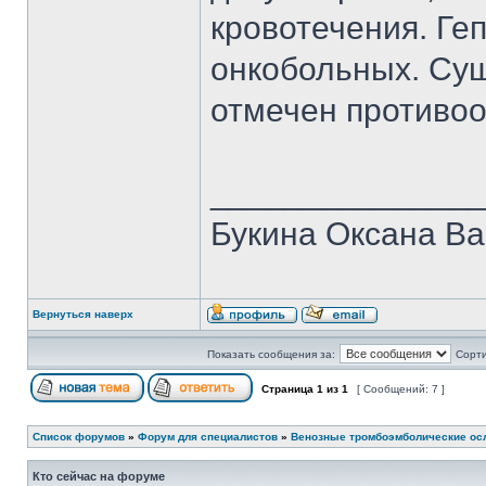
кровотечения. Ге
онкобольных. Сущ
отмечен противо
______________
Букина Оксана В
Вернуться наверх
Показать сообщения за:
Сорти
Страница
1
из
1
[ Сообщений: 7 ]
Список форумов
»
Форум для специалистов
»
Венозные тромбоэмболические ос
Кто сейчас на форуме