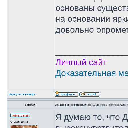
основаны сущест
на основании ярки
довольно опроме
______________
Личный сайт
Доказательная м
Вернуться наверх
doronin
Заголовок сообщения:
Re: Д-димер и антикоагулян
Я думаю то, что 
Старейшина
высокочувствите