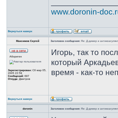
______________
www.doronin-doc.r
Вернуться наверх
Максимов Сергей
Заголовок сообщения:
Re: Д-димер и антикоагулян
Игорь, так то пос
Абориген
который Аркадьев
время - как-то н
Зарегистрирован:
Сб мар 05,
2005 22:59
Сообщений:
697
Откуда:
Дмитров
Вернуться наверх
doronin
Заголовок сообщения:
Re: Д-димер и антикоагулян