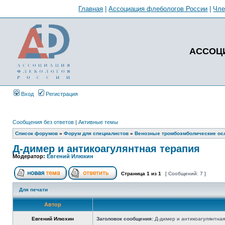
Главная
|
Ассоциация флебологов России
|
Чл
АССОЦ
Вход
Регистрация
Сообщения без ответов
|
Активные темы
Список форумов
»
Форум для специалистов
»
Венозные тромбоэмболические ос
Д-димер и антикоагулянтная терапия
Модератор:
Евгений Илюхин
Страница
1
из
1
[ Сообщений: 7 ]
Для печати
Автор
Евгений Илюхин
Заголовок сообщения:
Д-димер и антикоагулянтная