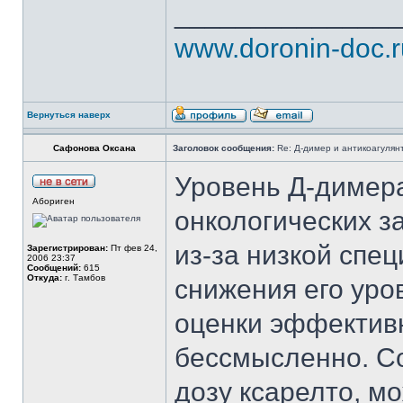
______________
www.doronin-doc.r
Вернуться наверх
Сафонова Оксана
Заголовок сообщения:
Re: Д-димер и антикоагулян
Уровень Д-димер
Абориген
онкологических з
из-за низкой спе
Зарегистрирован:
Пт фев 24,
2006 23:37
Сообщений:
615
Откуда:
г. Тамбов
снижения его уро
оценки эффектив
бессмысленно. С
дозу ксарелто, мо