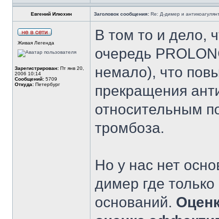
Евгений Илюхин
Заголовок сообщения:
Re: Д-димер и антикоагулян
В том то и дело, 
Живая Легенда
очередь PROLONG
немало), что пов
Зарегистрирован:
Пт янв 20,
2006 10:14
Сообщений:
5709
Откуда:
Петербург
прекращения анти
относительным п
тромбоза.
Но у нас нет осн
димер где только
оснований.
Оценк