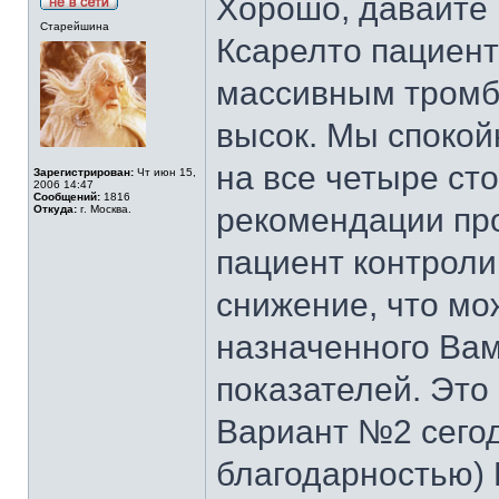
Хорошо, давайте 
Старейшина
Ксарелто пациен
массивным тромб
высок. Мы спокой
на все четыре ст
Зарегистрирован:
Чт июн 15,
2006 14:47
Сообщений:
1816
рекомендации про
Откуда:
г. Москва.
пациент контроли
снижение, что мо
назначенного Вам
показателей. Это
Вариант №2 сего
благодарностью)