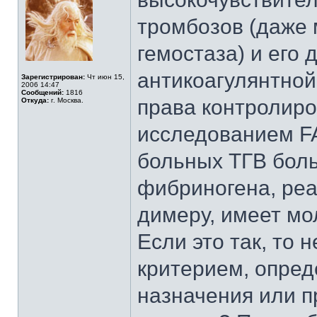
тромбозов (даже 
гемостаза) и его
антикоагулянтной
Зарегистрирован:
Чт июн 15,
2006 14:47
Сообщений:
1816
права контролиров
Откуда:
г. Москва.
исследованием FA
больных ТГВ бол
фибриногена, реа
димеру, имеет мо
Если это так, то
критерием, опре
назначения или п