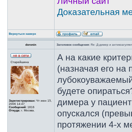
Личный сайт
Доказательная м
Вернуться наверх
doronin
Заголовок сообщения:
Re: Д-димер и антикоагулян
А на какие крите
Старейшина
(назначая его на 
лубокоуважаемый 
будете опираться?
димера у пациен
Зарегистрирован:
Чт июн 15,
2006 14:47
Сообщений:
1816
опускался (превыш
Откуда:
г. Москва.
протяжении 4-х м