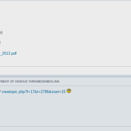
e)
2
s_2013.pdf
ATMENT OF VENOUS THROMBOEMBOLISM
?
viewtopic.php?f=17&t=2786&start=15