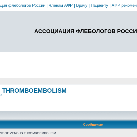
ция флебологов России
|
Членам АФР
|
Врачу
|
Пациенту
|
АФР рекомен
АССОЦИАЦИЯ ФЛЕБОЛОГОВ РОСС
US THROMBOEMBOLISM
er
Сообщение
ENT OF VENOUS THROMBOEMBOLISM