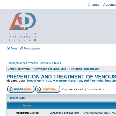
Главная
|
Ассоциа
Вход
Регистрация
Сообщения без ответов
|
Активные темы
Список форумов
»
Форум для специалистов
»
Полезная информация
PREVENTION AND TREATMENT OF VENO
Модераторы:
Золотухин Игорь
,
Жахангир Исмаилов
,
Yuri Parshutin
,
Surarch
Страница
1
из
1
[ Сообщений: 4 ]
Для печати
Автор
Максимов Сергей
Заголовок сообщения:
PREVENTION AND TREATM