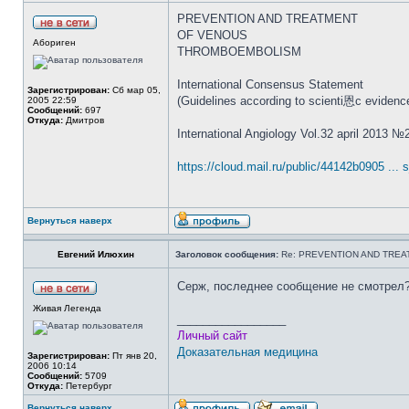
PREVENTION AND TREATMENT
OF VENOUS
Абориген
THROMBOEMBOLISM
International Consensus Statement
Зарегистрирован:
Сб мар 05,
(Guidelines according to scienti恩c evidenc
2005 22:59
Сообщений:
697
Откуда:
Дмитров
International Angiology Vol.32 april 2013 №
https://cloud.mail.ru/public/44142b0905 ... 
Вернуться наверх
Евгений Илюхин
Заголовок сообщения:
Re: PREVENTION AND TRE
Серж, последнее сообщение не смотрел
Живая Легенда
_________________
Личный сайт
Доказательная медицина
Зарегистрирован:
Пт янв 20,
2006 10:14
Сообщений:
5709
Откуда:
Петербург
Вернуться наверх