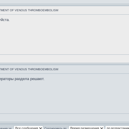
ATMENT OF VENOUS THROMBOEMBOLISM
уйста.
ATMENT OF VENOUS THROMBOEMBOLISM
ераторы раздела решают.
щения за:
Сортировать по: