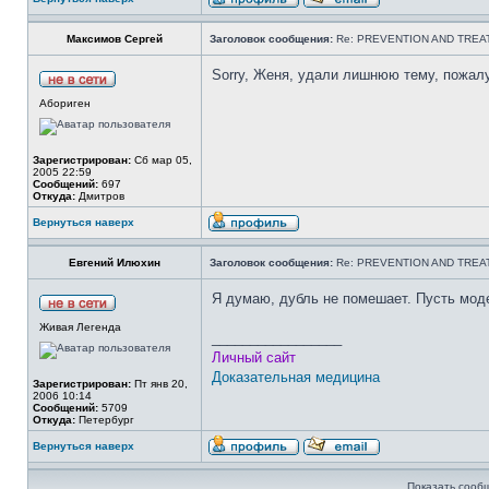
Максимов Сергей
Заголовок сообщения:
Re: PREVENTION AND TRE
Sorry, Женя, удали лишнюю тему, пожал
Абориген
Зарегистрирован:
Сб мар 05,
2005 22:59
Сообщений:
697
Откуда:
Дмитров
Вернуться наверх
Евгений Илюхин
Заголовок сообщения:
Re: PREVENTION AND TRE
Я думаю, дубль не помешает. Пусть мод
Живая Легенда
_________________
Личный сайт
Доказательная медицина
Зарегистрирован:
Пт янв 20,
2006 10:14
Сообщений:
5709
Откуда:
Петербург
Вернуться наверх
Показать сооб