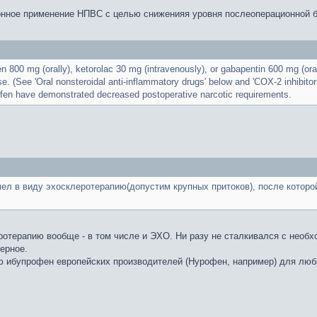
онное применение НПВС с целью сниженияя уровня послеоперационной бо
n 800 mg (orally), ketorolac 30 mg (intravenously), or gabapentin 600 mg (ora
se. (See 'Oral nonsteroidal anti-inflammatory drugs' below and 'COX-2 inhibitor
profen have demonstrated decreased postoperative narcotic requirements.
мел в виду эхосклеротерапию(допустим крупных притоков), после котор
еротерапию вообще - в том числе и ЭХО. Ни разу не сталкивался с нео
ерное.
 ибупрофен европейских производителей (Нурофен, например) для люб