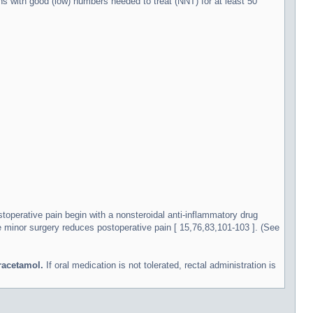
s with good (low) numbers needed to treat (NNT) for at least 50
perative pain begin with a nonsteroidal anti-inflammatory drug
ve minor surgery reduces postoperative pain [ 15,76,83,101-103 ]. (See
racetamol.
If oral medication is not tolerated, rectal administration is