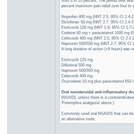
from 5 to 15 percent. The period over whi
percent maximum pain relief over four to s
Ibuprofen 400 mg (NNT 2.5, 95% CI 2.4-2
Diclofenac 50 mg (NNT 2.7, 95% CI 2.4-3
Etoricoxib 120 mg (NNT 1.9, 95% CI 1.7-2
Codeine 60 mg + paracetamol 1000 mg (N
Celecoxib 400 mg (NNT 2.5, 95% CI 2.2-2
Naproxen 500/550 mg (NNT 2.7; 95% CI 2
A long duration of action (>8 hours) was n
Etoricoxib 120 mg
Diflunisal 500 mg
Naproxen 500/550 mg
Celecoxib 400 mg
Oxycodone 10 mg plus paracetamol 650 
Oral nonsteroidal anti-inflammatory d
(NSAID), unless there is a contraindicatio
'Preemptive analgesia' above.)
Commonly used oral NSAIDS that can be u
an alternative route.