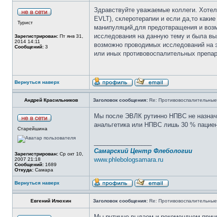
Здравствуйте уважаемые коллеги. Хотел
EVLT), склеротерапии и если да,то каки
Турист
манипуляций,для предотвращения и возм
исследования на данную тему и была вы
Зарегистрирован:
Пт янв 31,
2014 14:11
возможно проводимых исследований на э
Сообщений:
3
или иных противовоспалительных препар
Вернуться наверх
Андрей Красильников
Заголовок сообщения:
Re: Противовоспалительные
Мы после ЭВЛК рутинно НПВС не назначае
анальгетика или НПВС лишь 30 % пациен
Старейшина
_________________
Самарский Центр Флебологии
Зарегистрирован:
Ср окт 10,
www.phlebologsamara.ru
2007 21:18
Сообщений:
1689
Откуда:
Самара
Вернуться наверх
Евгений Илюхин
Заголовок сообщения:
Re: Противовоспалительные
Мы рутинно выдаем и рекомендуем приня