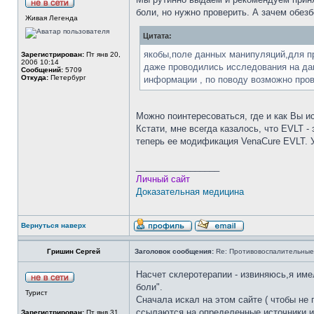
боли, но нужно проверить. А зачем обез
Живая Легенда
Цитата:
якобы,поле данных манипуляций,для п
Зарегистрирован:
Пт янв 20,
2006 10:14
даже проводились исследования на да
Сообщений:
5709
Откуда:
Петербург
информации , по поводу возможно про
Можно поинтересоваться, где и как Вы и
Кстати, мне всегда казалось, что EVLT -
теперь ее модификация VenaCure EVLT. У
_________________
Личный сайт
Доказательная медицина
Вернуться наверх
Гришин Сергей
Заголовок сообщения:
Re: Противовоспалительные
Насчет склеротерапии - извиняюсь,я им
боли".
Турист
Сначала искал на этом сайте ( чтобы не
ссылаются на определенные источники ин
Зарегистрирован:
Пт янв 31,