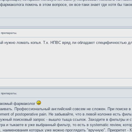
армаколога помочь в этом вопросе, он все-таки знает где хотя бы такое 
 препараты.
рый нужно ломать копья. Т.к. НПВС вряд ли обладают специфичностью д
 препараты.
знакомый фармаколог
ваивать. Профессиональный английский совсем не сложен. При поиске в
gement of postoperative pain. Не забывайте, что в левой колонке есть фи
ужный поисковый запрос - вышло тыща ссылок. Заходите в фильтры и став
ра и тыкаете в уже выбранный фильтр, то есть в systematic review, кот
, наименования которых уже можно проглядеть "вручную". Приоритет - 