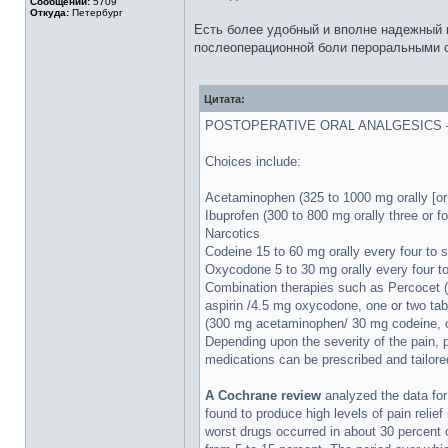
Сообщений:
5709
Откуда:
Петербург
Есть более удобный и вполне надежный и
послеоперационной боли пероральными 
Цитата:
POSTOPERATIVE ORAL ANALGESICS — A wide
Choices include:
Acetaminophen (325 to 1000 mg orally [or 
Ibuprofen (300 to 800 mg orally three or f
Narcotics
Codeine 15 to 60 mg orally every four to s
Oxycodone 5 to 30 mg orally every four to
Combination therapies such as Percocet (
aspirin /4.5 mg oxycodone, one or two tabl
(300 mg acetaminophen/ 30 mg codeine, one
Depending upon the severity of the pain, p
medications can be prescribed and tailored
A Cochrane review
analyzed the data for
found to produce high levels of pain relief
worst drugs occurred in about 30 percent 