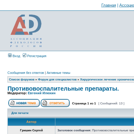
Главная
|
Ассоциа
Вход
Регистрация
Сообщения без ответов
|
Активные темы
Список форумов
»
Форум для специалистов
»
Хирургическое лечение хроническ
Противовоспалительные препараты.
Модератор:
Евгений Илюхин
Страница
1
из
1
[ Сообщений: 13 ]
Для печати
Автор
Гришин Сергей
Заголовок сообщения:
Противовоспалительные пре