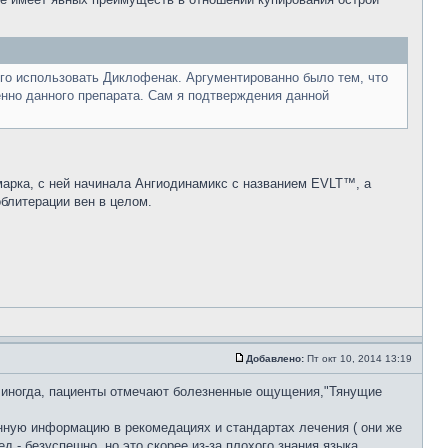
го использовать Диклофенак. Аргументированно было тем, что
нно данного препарата. Сам я подтверждения данной
я марка, с ней начинала Ангиодинамикс с названием EVLT™, а
облитерации вен в целом.
Добавлено:
Пт окт 10, 2014 13:19
й, иногда, пациенты отмечают болезненные ощущения,"Тянущие
анную информацию в рекомедациях и стандартах лечения ( они же
- безуспешно, но это скорее из-за плохого знания языка.