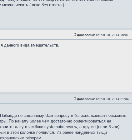
можно искать ( пока без ответа )
Добавлено:
Пт окт 10, 2014 16:01
ля данного вида вмешательств.
Добавлено:
Пт окт 10, 2014 21:04
 Пабмеде по заданному Вам вопросу я бы использовал поисковые
льтры. По началу более чем достаточно ориентироваться на
ите галку в чекбокс systematic review, а другие (если были)
орый в этой колонке появился. Из ранее найденных тыщи
Кохрановским обзорам.