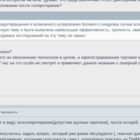
боливание после склеротерапии?
редотвращения и возможного купирования болевого синдрома лучше все
нную тему и была выявлена наибольшая эффективность, тропность ,име
водимых исследований на эту тему не нашел
скали?
 это не обозначение технологии в целом, а зарегистрированная торгова
 нас на это особо не смотрят и применяют данное название к лазерной 
 препараты.
ел в виду эхосклеротерапию(допустим крупных притоков), после которо
 получилось задать вопрос, который уже ранее обсуждался ), поискал д
формации, которыми пользуются сами ), попробовал поискать на ПабМед 