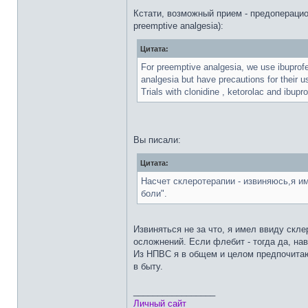
Кстати, возможный прием - предопераци
preemptive analgesia):
Цитата:
For preemptive analgesia, we use ibuprofe
analgesia but have precautions for their u
Trials with clonidine , ketorolac and ibu
Вы писали:
Цитата:
Насчет склеротерапии - извиняюсь,я и
боли".
Извиняться не за что, я имел ввиду скл
осложнений. Если флебит - тогда да, нав
Из НПВС я в общем и целом предпочитаю
в быту.
_________________
Личный сайт