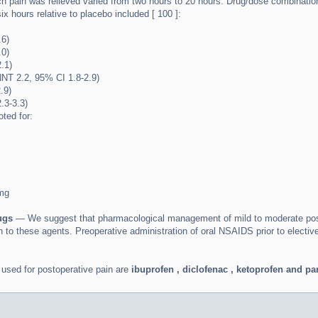
ch pain was relieved varied from two hours to 20 hours. Drug/dose combination
ix hours relative to placebo included [ 100 ]:
.6)
.0)
.1)
NT 2.2, 95% CI 1.8-2.9)
.9)
.3-3.3)
oted for:
mg
rugs
— We suggest that pharmacological management of mild to moderate posto
n to these agents. Preoperative administration of oral NSAIDS prior to electi
sed for postoperative pain are
ibuprofen , diclofenac , ketoprofen and pa