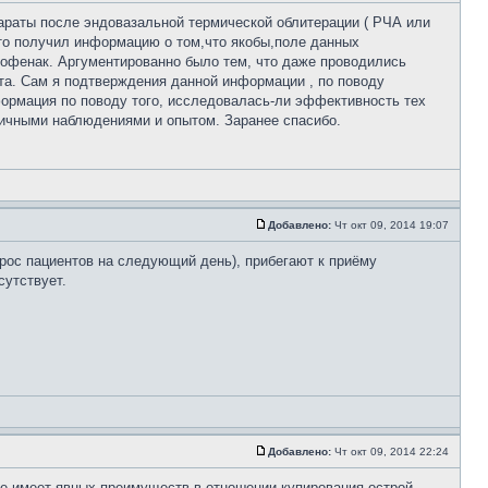
параты после эндовазальной термической облитерации ( РЧА или
что получил информацию о том,что якобы,поле данных
офенак. Аргументированно было тем, что даже проводились
та. Сам я подтверждения данной информации , по поводу
формация по поводу того, исследовалась-ли эффективность тех
ичными наблюдениями и опытом. Заранее спасибо.
Добавлено:
Чт окт 09, 2014 19:07
прос пациентов на следующий день), прибегают к приёму
сутствует.
Добавлено:
Чт окт 09, 2014 22:24
е имеет явных преимуществ в отношении купирования острой