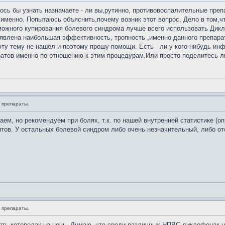
ось бы узнать назначаете - ли вы,рутинно, противовоспалительные пре
е именно. Попытаюсь объяснить,почему возник этот вопрос. Дело в том,
ожного купирования болевого синдрома лучше всего использовать Дикл
явлена наибольшая эффективность, тропность ,именно данного препара
ту тему не нашел и поэтому прошу помощи. Есть - ли у кого-нибудь ин
атов именно по отношению к этим процедурам.Или просто поделитесь л
 препараты.
м, но рекомендуем при болях, т.к. по нашей внутренней статистике (о
тов. У остальных болевой синдром либо очень незначительный, либо от
 препараты.
ть кеторолак на ночь. Думаю, что среди различных НПВС диклофенак н