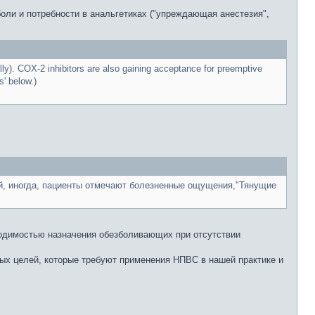
ли и потребности в анальгетиках ("упреждающая анестезия",
lly). COX-2 inhibitors are also gaining acceptance for preemptive
s' below.)
ой, иногда, пациенты отмечают болезненные ощущения,"Тянущие
бходимостью назначения обезболивающих при отсутствии
ых целей, которые требуют применения НПВС в нашей практике и