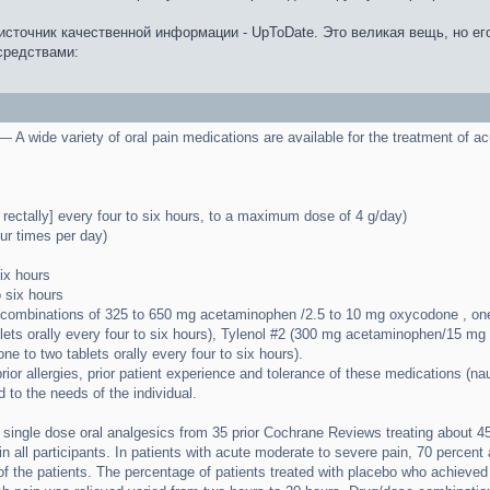
сточник качественной информации - UpToDate. Это великая вещь, но его
средствами:
 variety of oral pain medications are available for the treatment of acu
rectally] every four to six hours, to a maximum dose of 4 g/day)
our times per day)
ix hours
 six hours
combinations of 325 to 650 mg acetaminophen /2.5 to 10 mg oxycodone , one o
ets orally every four to six hours), Tylenol #2 (300 mg acetaminophen/15 mg co
 to two tablets orally every four to six hours).
rior allergies, prior patient experience and tolerance of these medications (nau
 to the needs of the individual.
 single dose oral analgesics from 35 prior Cochrane Reviews treating about 45
 in all participants. In patients with acute moderate to severe pain, 70 percent 
of the patients. The percentage of patients treated with placebo who achieved