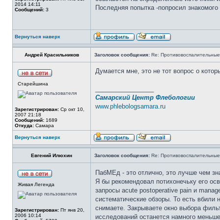
2014 14:11
Последняя попытка -попросил знакомого ф
Сообщений:
3
Вернуться наверх
Андрей Красильников
Заголовок сообщения:
Re: Противовоспалительные
Думается мне, это не тот вопрос о кото
Старейшина
_________________
Самарский Центр Флебологии
www.phlebologsamara.ru
Зарегистрирован:
Ср окт 10,
2007 21:18
Сообщений:
1689
Откуда:
Самара
Вернуться наверх
Евгений Илюхин
Заголовок сообщения:
Re: Противовоспалительные
ПабМЕд - это отлично, это лучше чем 
Я бы рекомендовал потихонечьку его ос
Живая Легенда
запросы acute postoperative pain и mana
систематические обзоры. То есть вбили н
снимаете. Закрываете окно выбора фильт
Зарегистрирован:
Пт янв 20,
2006 10:14
исследований останется намного меньше